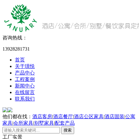
咨询热线：
13928281731
首页
关于璟悦
产品中心
工程案例
新闻中心
在线留言
联系我们
他们都在找：
酒店客房
|
酒店餐厅
|
酒店公区家具
|
酒店固装
|
公寓
家具
|
会所家具
|
别墅家具
|
配套产品
工厂实景