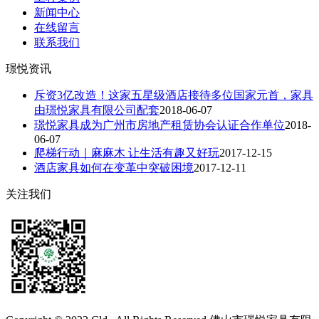
新闻中心
在线留言
联系我们
璟悦资讯
斥资3亿改造！这家五星级酒店接待多位国家元首，家具
由璟悦家具有限公司配套
2018-06-07
璟悦家具成为广州市房地产租赁协会认证合作单位
2018-
06-07
爬梯行动｜麻麻木 让生活有趣又好玩
2017-12-15
酒店家具如何在变革中突破困境
2017-12-11
关注我们