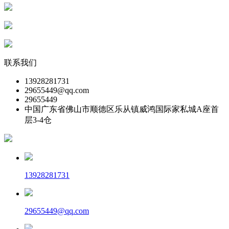
联系我们
13928281731
29655449@qq.com
29655449
中国广东省佛山市顺德区乐从镇威鸿国际家私城A座首
层3-4仓
13928281731
29655449@qq.com