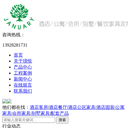
咨询热线：
13928281731
首页
关于璟悦
产品中心
工程案例
新闻中心
在线留言
联系我们
他们都在找：
酒店客房
|
酒店餐厅
|
酒店公区家具
|
酒店固装
|
公寓
家具
|
会所家具
|
别墅家具
|
配套产品
行业动态