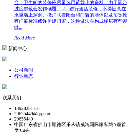
台、卫生间的装修应尽量选用荷载小的资料，由于阳台
过度超载会发作倾覆。 2、进行酒店装修，不得随意在
承重墙上穿洞、撤消联接阳台和门窗的墙体以及拓宽原
有门窗标准或许另建门窗，这种做法会构成楼房有些裂
缝...
Read More
新闻中心
公司新闻
行业动态
联系我们
13928281731
29655449@qq.com
29655449
中国广东省佛山市顺德区乐从镇威鸿国际家私城A座首
层3-4仓