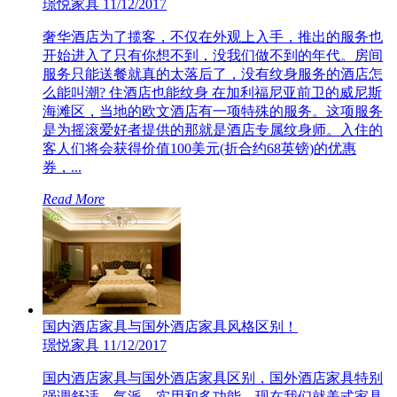
璟悦家具
11/12/2017
奢华酒店为了揽客，不仅在外观上入手，推出的服务也
开始进入了只有你想不到，没我们做不到的年代。房间
服务只能送餐就真的太落后了，没有纹身服务的酒店怎
么能叫潮? 住酒店也能纹身 在加利福尼亚前卫的威尼斯
海滩区，当地的欧文酒店有一项特殊的服务。这项服务
是为摇滚爱好者提供的那就是酒店专属纹身师。入住的
客人们将会获得价值100美元(折合约68英镑)的优惠
券，...
Read More
国内酒店家具与国外酒店家具风格区别！
璟悦家具
11/12/2017
国内酒店家具与国外酒店家具区别，国外酒店家具特别
强调舒适、气派、实用和多功能。现在我们就美式家具