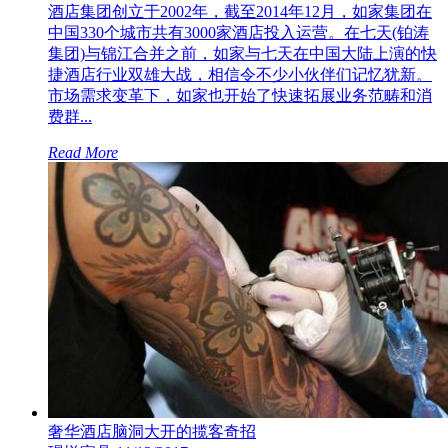
酒店集团创立于2002年，截至2014年12月，如家集团在
中国330个城市共有3000家酒店投入运营。在七天(铂涛
集团)与锦江合并之前，如家与七天在中国大陆上演的快
捷酒店行业双雄大战，相信令不少小伙伴们记忆犹新。
市场需求变革下，如家也开始了快速拓展业务范畴和消
费群...
Read More
奢华酒店脑洞大开的揽客奇招