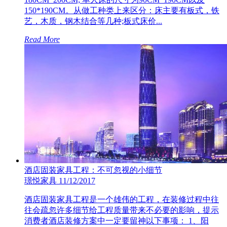
150*190CM。从做工种类上来区分：床主要有板式，铁
艺，木质，钢木结合等几种;板式床价...
Read More
酒店固装家具工程：不可忽视的小细节
璟悦家具
11/12/2017
酒店固装家具工程是一个雄伟的工程，在装修过程中往
往会疏忽许多细节给工程质量带来不必要的影响，提示
消费者酒店装修方案中一定要留神以下事项： 1、阳