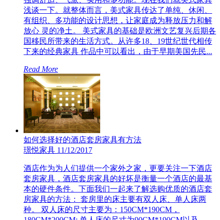
浅谈一下。就整体而言，美式家具传达了单纯、休闲、
有组织、多功能的设计思想，让家庭成为释放压力和解
放心 灵的净土。 美式家具的基础是欧洲文艺复兴后期各
国移民所带来的生活方式。从许多18、19世纪世代相传
下来的经典家具 作品中可以看出，由于早期美国先民...
Read More
如何选择好的酒店套房家具有方法
璟悦家具
11/12/2017
酒店作为为人们提供一个家外之家，更要关注一下酒店
套房家具，酒店套房家具的好坏是衡量一个酒店的最基
本的硬件条件。下面我们一起来了解选购优质的酒店套
房家具的方法： 套房里的床主要有双人床、单人床两
种。 双人床的尺寸主要为：150CM*190CM，
180CM*200CM; 单人床的尺寸为90CM*190CM以及